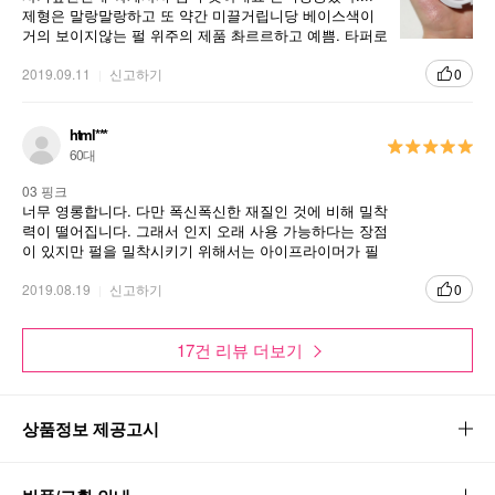
제형은 말랑말랑하고 또 약간 미끌거립니당 베이스색이
거의 보이지않는 펄 위주의 제품 촤르르하고 예쁨. 타퍼로
쓰면 좋을듯 주변에서 많이 쓰길래 사거싶엇어요 그리고
생각보다 큼
2019.09.11
신고하기
0
html***
60대
03 핑크
너무 영롱합니다. 다만 폭신폭신한 재질인 것에 비해 밀착
력이 떨어집니다. 그래서 인지 오래 사용 가능하다는 장점
이 있지만 펄을 밀착시키기 위해서는 아이프라이머가 필
수입니다. 색 자체는 따뜻한 기운이 있긴한 쿨한 핑크입니
다. 웜톤분보다 쿨턴이 확실히 잘어울립니다
2019.08.19
신고하기
0
17건 리뷰 더보기
상품정보 제공고시