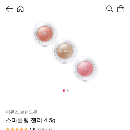
어뮤즈 브랜드관
스파클링 젤리 4.5g
4.8
20건 리뷰