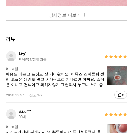
상세정보 더보기
리뷰
toky*
40대/복합성/봄 웜톤
01 코랄
배송도 빠르고 포장도 잘 되어왔어요. 어뮤즈 스파클링 젤
리 코랄은 용량도 많고 손가락으로 펴바르면 이뻐요. 습식
은 아니고 건식이고 과하지않게 표현되서 누구나 쓰기 좋
은것 같아요. 추천합니다
2020.12.27
신고하기
0
ebbu****
30대
01 코랄
사거싶던건데 싸게사서 넘 뿌듯하네요 존버성공했다..!!