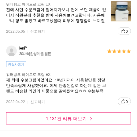
워터뱅크 하이드로 크림 EX
전에 사던 수분크림이 떨어져가보니 전에 쓰던 제품이 없
어서 직원분께 추천을 받아 사용해보려고합니다. 사용해
보니 향도 좋았고 바르고났을때 피부에 탱탱함이 느껴질
Video
정도로 흡수가 좋았습니다. 마음에 들어요 다음에 또 재구
매할께요
2022.05.05
신고하기
0
#MoistureToPower
keri**
30대/복합성/가을 웜톤
한달사용기
워터뱅크 하이드로 크림 EX
제 최애 수분크림이었어요. 10년가까이 사용할만큼 정말
만족스럽게 사용했어요. 이제 단종된걸로 아는데 같은 브
랜드 비슷한 라인의 제품으로 갈아탔어요ㅎㅎ 수분부족
지성피부에 좋은 수분크림이고 무겁지 않게 잘 발리고 촉
촉한 수분크림이에요~
2022.04.22
신고하기
0
1,131건 리뷰 더보기