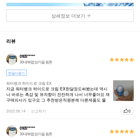
상세정보 더보기
리뷰
0105*******
30대/복합성/가을 웜톤
보습 그 이상을 선사해 줄
한달사용기
Water Bank Hydro Cream EX
워터뱅크 하이드로 크림 EX
지금 워터뱅크 하이드로 크림 EX한달정도써봤는데 역시
25년간의 보습 연구를 통해 탄생한,
나 바르는 촉감 및 유자향이 잔잔하게 나서 너무좋아요 재
라네즈 워터뱅크 크림 이엑스
구매의사가 있구요 그 추천받은직원분께 다른제품도 물
어보고싶네요ㅎㅎ 앞으로도 자주이용하겠습니다
2022.06.14
신고하기
0
베지터블에서 추출한 그린 미네랄 워터의 수분 충
전으로
수분감 넘치고 맑게 빛나는 피부를 선사하는 수분
0105*******
·보습 크림
30대/복합성/가을 웜톤