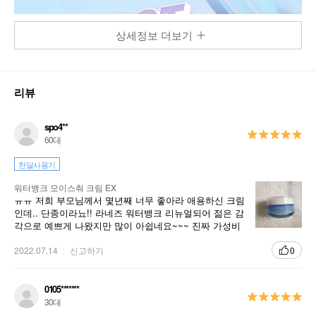
상세정보 더보기
리뷰
spo4**
60대
한달사용기
워터뱅크 모이스춰 크림 EX
ㅠㅠ 저희 부모님께서 몇년째 너무 좋아라 애용하신 크림
인데.. 단종이라뇨!! 라네즈 워터뱅크 리뉴얼되어 젊은 감
각으로 예쁘게 나왔지만 많이 아쉽네요~~~ 진짜 가성비
좋은 순한 크림이었는데..
2022.07.14
신고하기
0
0105*******
30대