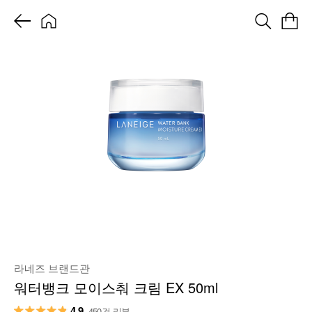
라네즈 브랜드관
워터뱅크 모이스춰 크림 EX 50ml
4.9
450건 리뷰