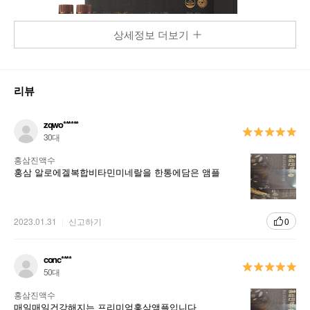
상세정보 더보기
리뷰
zqwo******
30대
홍삼진액수
홍삼 알로에겔복합비타민미네랄을 한통에담은 앰플
2023.01.31
신고하기
0
conc****
50대
홍삼진액수
매일매일건강해지는 프리미엄홍삼앰플입니다