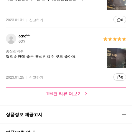
2023.01.31
신고하기
0
conc****
60대
홍삼진액수
혈액순환에 좋은 홍삼진액수 맛도 좋아요
2023.01.25
신고하기
0
194건 리뷰 더보기
상품정보 제공고시