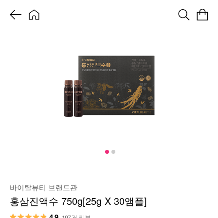
바이탈뷰티 브랜드관
홍삼진액수 750g[25g X 30앰플]
4.9
197건 리뷰