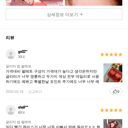
상세정보 더보기
리뷰
go02**
30대
글리터 밤 팔레트
가격대비 팔레트 구성이 가격대가 높다고 생각은하지만
글리터가 너무 영롱하고 두가지 색상 전부 데일리로 사용
하기에도 예쁘고 특별한날 포인트 주기에도 너무 너무 예
쁜 팔레트입니다 에스쁘아 짱
2020.03.18
신고하기
0
sha9***
60대
글리터 밤 팔레트
일단 빨간 케이스가 너무 너무 이뻐서 맘에 들어요ㅎㅎ 화