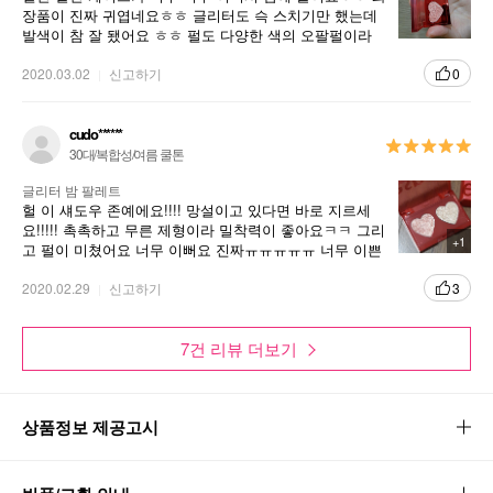
장품이 진짜 귀엽네요ㅎㅎ 글리터도 슥 스치기만 했는데
발색이 참 잘 됐어요 ㅎㅎ 펄도 다양한 색의 오팔펄이라
반짝거리고 이쁘네여
2020.03.02
신고하기
0
cudo******
30대/복합성/여름 쿨톤
글리터 밤 팔레트
헐 이 섀도우 존예에요!!!! 망설이고 있다면 바로 지르세
요!!!!! 촉촉하고 무른 제형이라 밀착력이 좋아요ㅋㅋ 그리
+1
고 펄이 미쳤어요 너무 이뻐요 진짜ㅠㅠㅠㅠㅠ 너무 이쁜
데 한정판이라하니 하나 더 쟁여둘까 고민되네요ㅠㅠ 근
데 생각보다 크기가 작아서 조금만 더 컸음 좋겠어요
2020.02.29
신고하기
3
7건 리뷰 더보기
상품정보 제공고시