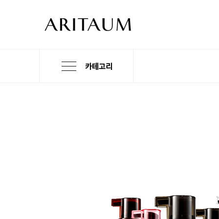
카테고리
본
검
메
문
색
뉴
바
바
바
로
로
로
가
가
가
기
기
기