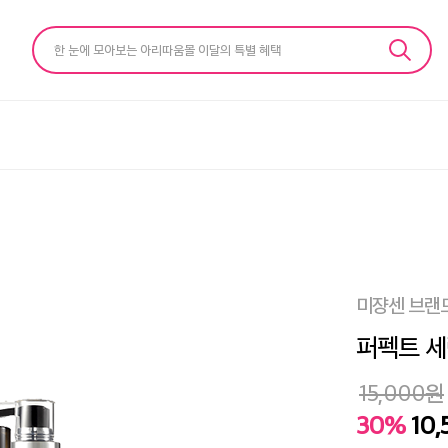
한 눈에 모아보는 아리따움몰 이달의 특별 혜택
미쟝센 브랜
퍼펙트 세럼
15,000
원
30%
10,