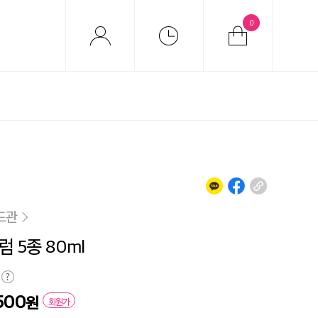
0
드관
 5종 80ml
500
원
회원가