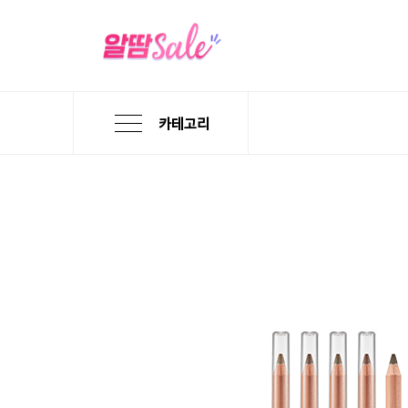
카테고리
본
검
메
문
색
뉴
바
바
바
로
로
로
가
가
가
기
기
기