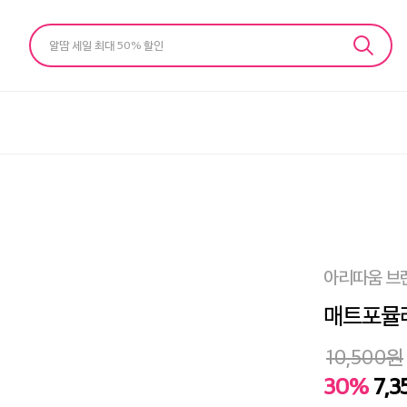
알땀 세일 최대 50% 할인
아리따움 브
매트포뮬라
10,500
원
30%
7,3