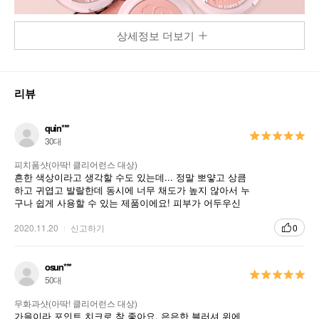
상세정보 더보기
리뷰
quin***
30대
피치폼샷(아딱! 클리어런스 대상)
흔한 색상이라고 생각할 수도 있는데... 정말 뽀얗고 상큼
하고 귀엽고 발랄한데 동시에 너무 채도가 높지 않아서 누
구나 쉽게 사용할 수 있는 제품이에요! 피부가 어두우신
분들은 하이라이트 용으로 쓰실 수도 있을 듯해요.
2020.11.20
신고하기
0
osun***
50대
무화과샷(아딱! 클리어런스 대상)
가을이라 포인트 치크로 참 좋아요. 은은한 블러셔 위에