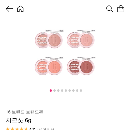
16 브랜드 브랜드관
치크샷 6g
4.7
113건 리뷰