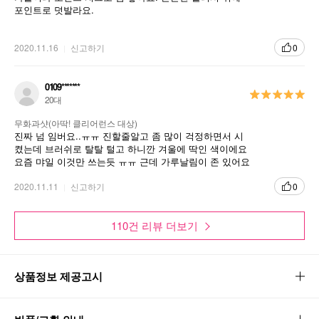
포인트로 덧발라요.
2020.11.16
신고하기
0
0109*******
20대
무화과샷(아딱! 클리어런스 대상)
진짜 넘 임버요..ㅠㅠ 진할줄알고 좀 많이 걱정하면서 시
켰는데 브러쉬로 탈탈 털고 하니깐 겨울에 딱인 색이에요
요즘 먀일 이것만 쓰는듯 ㅠㅠ 근데 가루날림이 존 있어요
그거하나는 좀 그런듯.. 색은 이뻐요
2020.11.11
신고하기
0
110건 리뷰 더보기
상품정보 제공고시