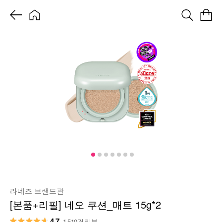
라네즈 브랜드관
[본품+리필] 네오 쿠션_매트 15g*2
4.7
1,510건 리뷰