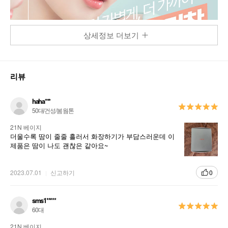
상세정보 더보기
리뷰
haha***
50대/건성/봄 웜톤
21N 베이지
더울수록 땀이 줄줄 흘러서 화장하기가 부담스러운데 이
제품은 땀이 나도 괜찮은 같아요~
2023.07.01
신고하기
0
sms1*****
60대
21N 베이지