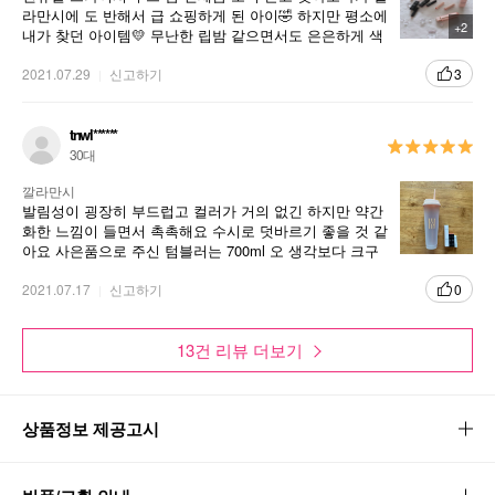
라만시에 도 반해서 급 쇼핑하게 된 아이🤣 하지만 평소에
+2
내가 찾던 아이템💛 무난한 립밤 같으면서도 은은하게 색
이 올라오는.. 정말 대박템👍🏻👍🏻 왜 이제야 알았을까요?
ㅎㅎ 증정품도 이렇게 많을 일인가요?😘 스파이시 누드밤
2021.07.29
신고하기
3
신상품 두종류에다 센슈얼파우더매트 두개, 대용량 리유
저블 컵까지!! 메이드인 코리아라서 더 좋아요 ㅎㅎ 추천
합니다
tnwl******
30대
깔라만시
발림성이 굉장히 부드럽고 컬러가 거의 없긴 하지만 약간
화한 느낌이 들면서 촉촉해요 수시로 덧바르기 좋을 것 같
아요 사은품으로 주신 텀블러는 700ml 오 생각보다 크구
요 사은품 틴트 2개는 모두 같은 컬러인 클로저인데 색깔
이 너무 빨개서 바르기가 좀 부담스러워요 사은품 립밤은
2021.07.17
신고하기
0
색이 저한테 잘 어울리지는 않는 것 같구요 사은품 틴트
립밤 컬러가 많이 아쉽네요
13건 리뷰 더보기
상품정보 제공고시