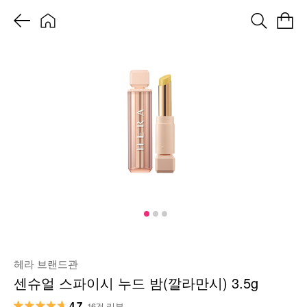
헤라 브랜드관
센슈얼 스파이시 누드 밤(깔라만시) 3.5g
4.7
16건 리뷰