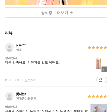
상세정보 더보기
리뷰
pure*****
40대
깔라만시
제품 만족해요. 리유저블 컵도 예뻐요.
+1
2021.07.30
신고하기
0
빛나는s
40대/중성/봄 웜톤
깔라만시
센슈얼 스파이시 누드 밤 신제품 소식 듣고 찾아보다가 깔