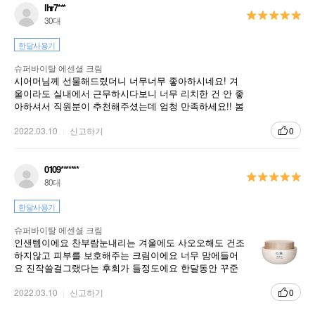
lhr7***
30대
한달사용기
슈퍼바이탈 에센셜 크림
시어머님께 선물해드렸더니 너무너무 좋아하시네요! 겨
울이라도 실내에서 근무하시다보니 너무 리치한 건 안 좋
아하셔서 직원분이 추천해주셨는데 엄청 만족하세요!! 봄
까지도 잘 쓰겠다고 하시네요^^
2022.03.10
신고하기
0
0109*******
80대
한달사용기
복합적인 피부 노화를 빈틈없이 케어하는 토탈 안티에이징 크림
슈퍼바이탈 에센셜 크림
인샌템이에요 찬부람눈내리는 겨울에도 사오오해도 건조
하지않고 피부를 보호해주는 크림이에요 너무 맘에들어
요 진작쓸걸그랬다는 후회가 들정도에요 한달동안 꾸준
히 쓰니 피부결도 좋아지고 건조하다는 생각이 전혀들지
않을정도로 맘에듭니다.
2022.03.10
신고하기
0