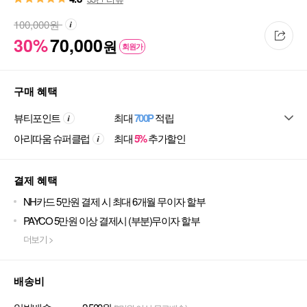
100,000
원
30%
70,000
원
회원가
구매 혜택
뷰티포인트
최대
700P
적립
아리따움 슈퍼클럽
최대
5%
추가할인
결제 혜택
NH카드 5만원 결제 시 최대 6개월 무이자 할부
PAYCO 5만원 이상 결제시 (부분)무이자 할부
더보기 >
배송비