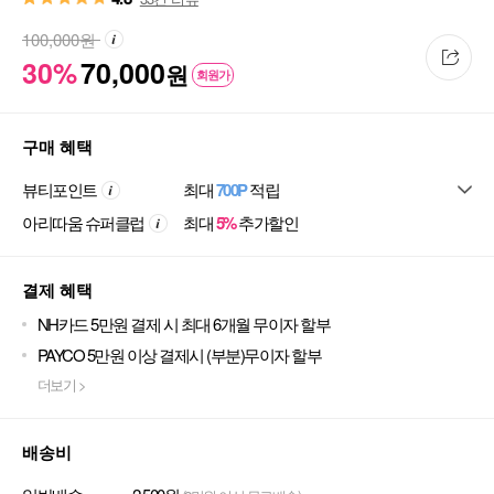
100,000
원
30%
70,000
원
회원가
구매 혜택
뷰티포인트
최대
700P
적립
아리따움 슈퍼클럽
최대
5%
추가할인
결제 혜택
NH카드 5만원 결제 시 최대 6개월 무이자 할부
PAYCO 5만원 이상 결제시 (부분)무이자 할부
더보기 >
배송비