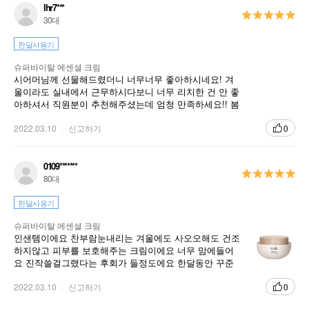
lhr7***
30대
한달사용기
슈퍼바이탈 에센셜 크림
시어머님께 선물해드렸더니 너무너무 좋아하시네요! 겨
울이라도 실내에서 근무하시다보니 너무 리치한 건 안 좋
아하셔서 직원분이 추천해주셨는데 엄청 만족하세요!! 봄
까지도 잘 쓰겠다고 하시네요^^
2022.03.10
신고하기
0
0109*******
80대
한달사용기
복합적인 피부 노화를 빈틈없이 케어하는 토탈 안티에이징 크림
슈퍼바이탈 에센셜 크림
인샌템이에요 찬부람눈내리는 겨울에도 사오오해도 건조
하지않고 피부를 보호해주는 크림이에요 너무 맘에들어
요 진작쓸걸그랬다는 후회가 들정도에요 한달동안 꾸준
히 쓰니 피부결도 좋아지고 건조하다는 생각이 전혀들지
않을정도로 맘에듭니다.
2022.03.10
신고하기
0