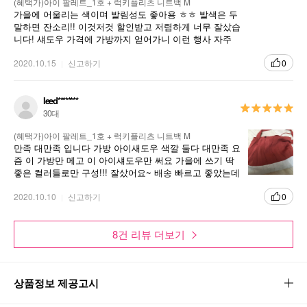
(혜택가)아이 팔레트_1호 + 럭키플리츠 니트백 M
가을에 어울리는 색이며 발림성도 좋아용 ㅎㅎ 발색은 두
말하면 잔소리!! 이것저것 할인받고 저렴하게 너무 잘샀습
니다! 섀도우 가격에 가방까지 얻어가니 이런 행사 자주
하면 좋겟네요^^
2020.10.15
신고하기
0
leed********
30대
(혜택가)아이 팔레트_1호 + 럭키플리츠 니트백 M
만족 대만족 입니다 가방 아이새도우 색깔 둘다 대만족 요
즘 이 가방만 메고 이 아이섀도우만 써요 가을에 쓰기 딱
좋은 컬러들로만 구성!!! 잘샀어요~ 배송 빠르고 좋았는데
가방때문에... 약간 과대포장 같은 느낌....
2020.10.10
신고하기
0
8건 리뷰 더보기
상품정보 제공고시