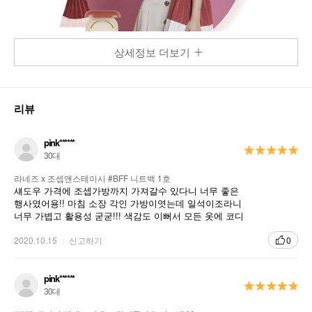
상세정보 더보기
리뷰
pink******
30대
라네즈 x 조셉앤스테이시 #BFF 니트백 1호
섀도우 가격에 조셉가방까지 가져갈수 있다니 너무 좋은
행사였어용!! 마침 소장 각인 가방이엿는데 일석이조라니
너무 가볍고 활용성 굳굳!!! 색감도 이뻐서 모든 옷에 코디
하기 좋네요^^
2020.10.15
신고하기
0
pink******
30대