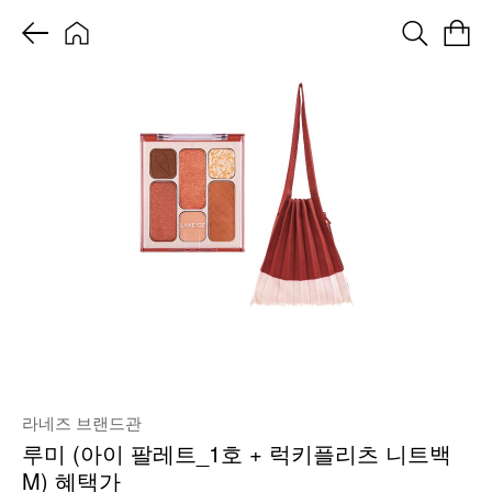
라네즈 브랜드관
루미 (아이 팔레트_1호 + 럭키플리츠 니트백
M) 혜택가