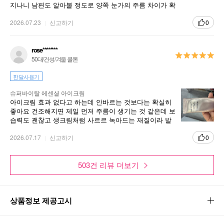
지나니 남편도 알아볼 정도로 양쪽 눈가의 주름 차이가 확
실히 나더라고요 효과를 직접 확인하고 바로 매장에 가서
구매했습니다
2026.07.23
신고하기
0
rose********
50대/건성/겨울 쿨톤
한달사용기
슈퍼바이탈 에센셜 아이크림
아이크림 효과 없다고 하는데 안바르는 것보다는 확실히
좋아요 건조해지면 제일 먼저 주름이 생기는 것 같은데 보
습력도 괜찮고 생크림처럼 사르르 녹아드는 재질이라 발
리기도 잘 발립니다 쭉 쓸 거예요
2026.07.17
신고하기
0
503건 리뷰 더보기
상품정보 제공고시