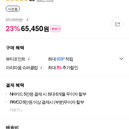
사은품
85,000
원
23%
65,450
원
회원가
구매 혜택
뷰티포인트
최대
655P
적립
아리따움 슈퍼클럽
최대
5%
추가할인
결제 혜택
NH카드 5만원 결제 시 최대 6개월 무이자 할부
PAYCO 5만원 이상 결제시 (부분)무이자 할부
더보기 >
배송비