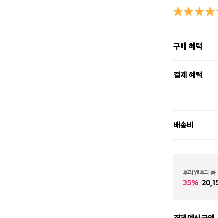
구매 혜택
결제 혜택
배송비
후리 앤 후리 폼
35%
20,1
결제 예상 금액