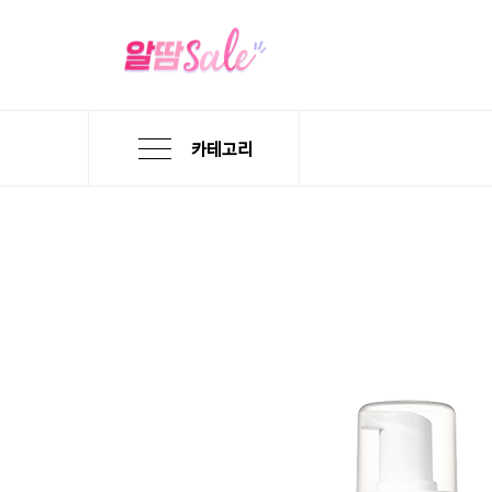
카테고리
본
검
메
문
색
뉴
바
바
바
로
로
로
가
가
가
기
기
기