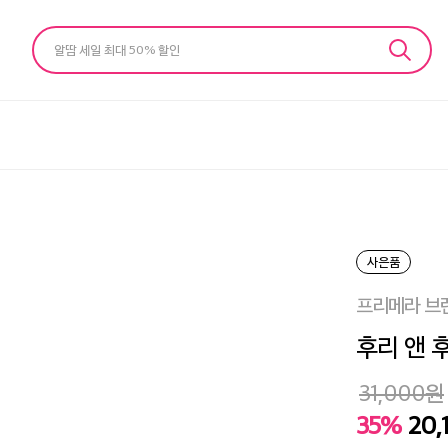
알땀 세일 최대 50% 할인
사은품
프리메라 브
후리 앤 후
31,000
원
35%
20,