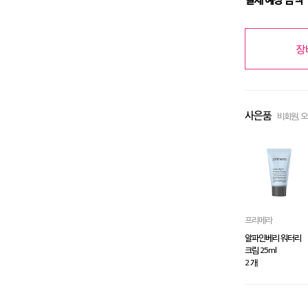
장
사은품
비회원, 
프리메라
알파인베리 워터리
크림 25ml
2 개