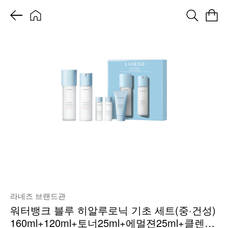
라네즈 브랜드관
워터뱅크 블루 히알루로닉 기초 세트(중·건성)
160ml+120ml+토너25ml+에멀젼25ml+클렌징