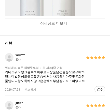
상세정보 더보기
리뷰
west****
40대
워터뱅크 블루 히알루로닉 기초 세트(중·건성)
라네즈워터뱅크블루히아루로닉상품은선물용으로구매하
였는데발림성도좋고젊은층에서는사용하기아주좋은화장
품입니다향도독하지않고은은해서부담감이저ㆍ혀없고수
분감도아주많아서사용후에산뜻한느낌이들어서좋다고합
니다
2026.07.23
신고하기
0
jka9***
50대