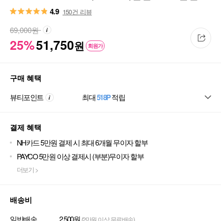
폼30g
4.9
150건 리뷰
69,000
원
25%
51,750
원
회원가
구매 혜택
뷰티포인트
최대
518P
적립
결제 혜택
NH카드 5만원 결제 시 최대 6개월 무이자 할부
PAYCO 5만원 이상 결제시 (부분)무이자 할부
더보기 >
배송비
일반배송
2,500원
(2만원 이상 무료배송)