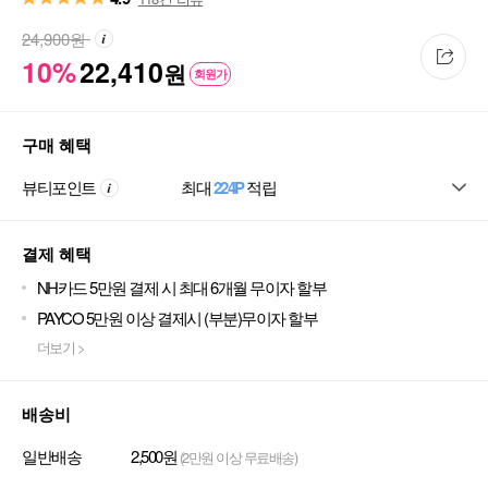
24,900
원
10%
22,410
원
회원가
구매 혜택
뷰티포인트
최대
224P
적립
결제 혜택
NH카드 5만원 결제 시 최대 6개월 무이자 할부
PAYCO 5만원 이상 결제시 (부분)무이자 할부
더보기 >
배송비
일반배송
2,500원
(2만원 이상 무료배송)