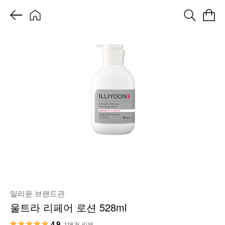
일리윤 브랜드관
울트라 리페어 로션 528ml
4.9
118건 리뷰