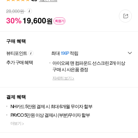
28,000
원
30%
19,600
원
회원가
구매 혜택
뷰티포인트
최대
196P
적립
추가 구매 혜택
아이오페 맨 컴파운드 선스크린 2개 이상
구매 시 사은품 증정
자세히 보기 >
결제 혜택
NH카드 5만원 결제 시 최대 6개월 무이자 할부
PAYCO 5만원 이상 결제시 (부분)무이자 할부
더보기 >