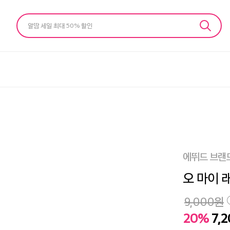
알땀 세일 최대 50% 할인
에뛰드 브랜
오 마이 
9,000
원
20%
7,