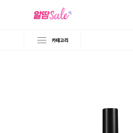
카테고리
본
검
메
문
색
뉴
바
바
바
로
로
로
가
가
가
기
기
기