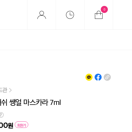
0
드관
래쉬 쌩얼 마스카라 7ml
200
원
회원가