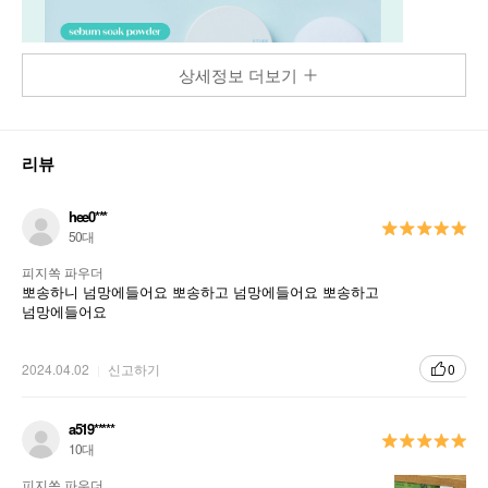
상세정보 더보기
리뷰
hee0***
50대
피지쏙 파우더
뽀송하니 넘망에들어요 뽀송하고 넘망에들어요 뽀송하고
넘망에들어요
2024.04.02
신고하기
0
a519*****
10대
피지쏙 파우더