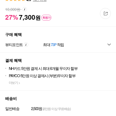
10,000
원
27%
7,300
원
회원가
구매 혜택
뷰티포인트
최대
73P
적립
결제 혜택
NH카드 5만원 결제 시 최대 6개월 무이자 할부
PAYCO 5만원 이상 결제시 (부분)무이자 할부
더보기 >
배송비
일반배송
2,500원
(2만원 이상 무료배송)