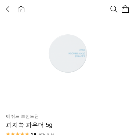
에뛰드 브랜드관
피지쏙 파우더 5g
4.9
19건 리뷰