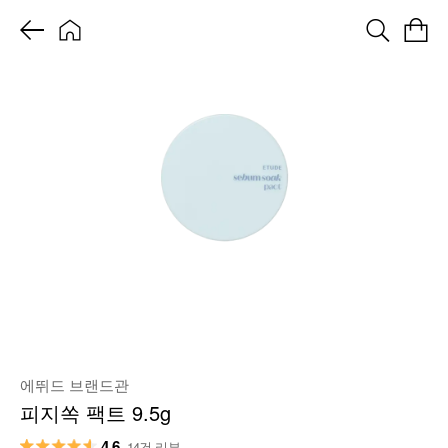
에뛰드 브랜드관
피지쏙 팩트 9.5g
4.6
14건 리뷰