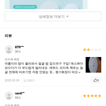
상세정보 더보기
리뷰
8779****
30대
피지쏙 팩트
여름이라 땀이 올라와서 얼굴 땀 잡으려구 구입! 에스쁘아
파으더가 더 부드럽게 발리네요. 에뛰드 피지쏙 팩트는 얼
굴 전체에 바르기엔 저랑 안맞눈 듯.. 뭔가화장이 떠요ㅜ
눈화장 안번지게 눈두덩이에만 비르는 용도로 쓰려구요
2025.05.30
신고하기
0
nsm6***
50대
피지쏙 팩트