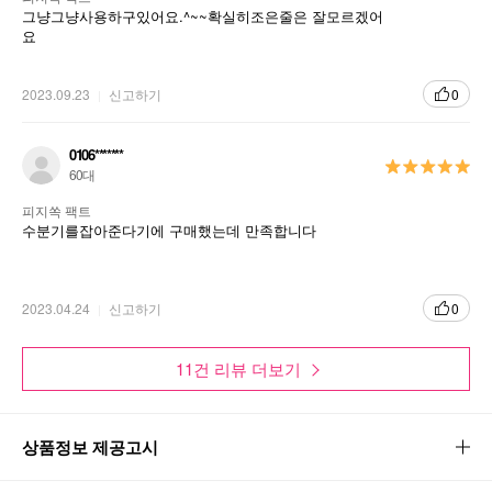
그냥그냥사용하구있어요.^~~확실히조은줄은 잘모르겠어
요
2023.09.23
신고하기
0
0106*******
60대
피지쏙 팩트
수분기를잡아준다기에 구매했는데 만족합니다
2023.04.24
신고하기
0
11건 리뷰 더보기
상품정보 제공고시