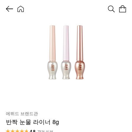
에뛰드 브랜드관
반짝 눈물 라이너 8g
4.8
73건 리뷰