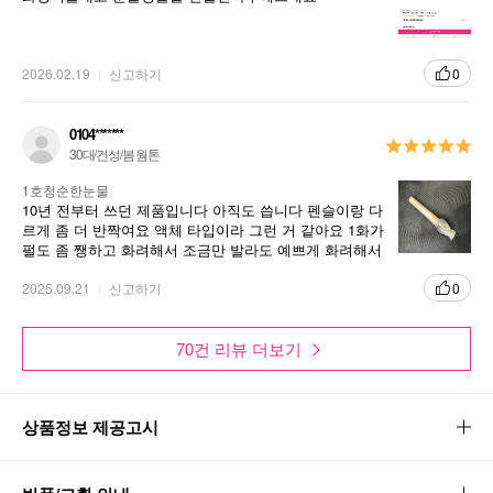
2026.02.19
신고하기
0
0104*******
30대/건성/봄 웜톤
1호청순한눈물
10년 전부터 쓰던 제품입니다 아직도 씁니다 펜슬이랑 다
르게 좀 더 반짝여요 액체 타입이라 그런 거 같아요 1화가
펄도 좀 쨍하고 화려해서 조금만 발라도 예쁘게 화려해서
주변에서 뭐 쓰는지 물어보더라구요 안 써보신 분 한 번
써보세요!
2025.09.21
신고하기
0
70건 리뷰 더보기
상품정보 제공고시