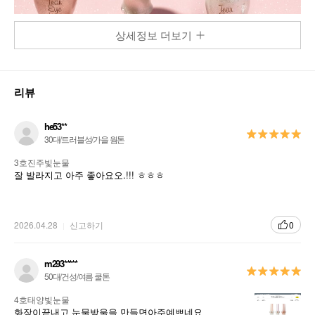
상세정보 더보기
리뷰
he53**
30대/트러블성/가을 웜톤
3호진주빛눈물
잘 발라지고 아주 좋아요오.!!! ㅎㅎㅎ
2026.04.28
신고하기
0
m293*****
50대/건성/여름 쿨톤
4호태양빛눈물
화장이끝내고 눈물방울을 만들면아주예쁘네요