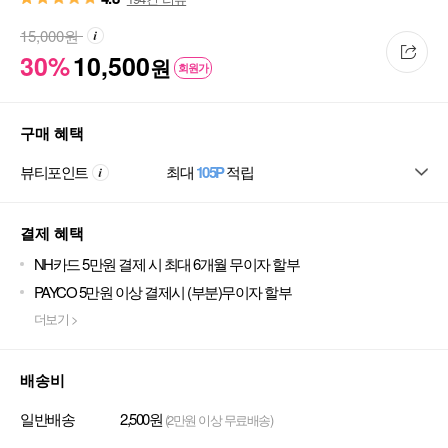
15,000
원
30%
10,500
원
회원가
구매 혜택
뷰티포인트
최대
105P
적립
결제 혜택
NH카드 5만원 결제 시 최대 6개월 무이자 할부
PAYCO 5만원 이상 결제시 (부분)무이자 할부
더보기 >
배송비
일반배송
2,500원
(2만원 이상 무료배송)