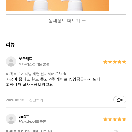
상세정보 더보기
리뷰
쏘쏘해피
40대/악건성/겨울 쿨톤
퍼펙트 오리지널 세럼 컨디셔너 (25ad)
가성비 좋아요 향도 좋고 2중 케어로 영양공급까지 된다
고하니까 잘사용해보려고요
2026.03.13
신고하기
0
yim9***
30대/지성/여름 쿨톤
퍼펙트 오리지널 세럼 컨디셔너