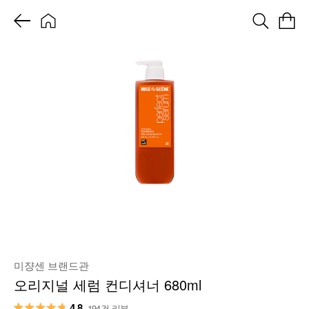
미쟝센 브랜드관
오리지널 세럼 컨디셔너 680ml
4.8
194건 리뷰