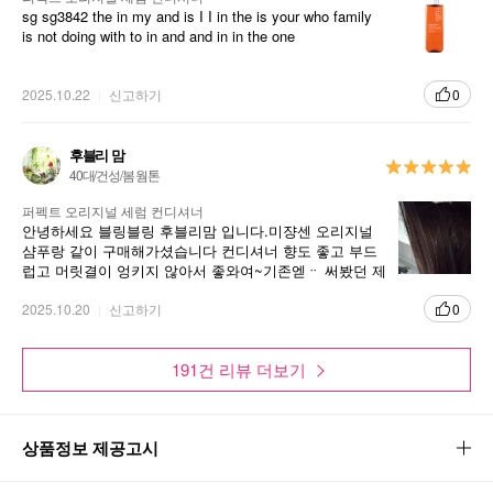
sg sg3842 the in my and is I I in the is your who family
is not doing with to in and and in in the one
2025.10.22
신고하기
0
후블리 맘
40대/건성/봄 웜톤
퍼펙트 오리지널 세럼 컨디셔너
안녕하세요 블링블링 후블리맘 입니다.미쟝센 오리지널
샴푸랑 같이 구매해가셨습니다 컨디셔너 향도 좋고 부드
럽고 머릿결이 엉키지 않아서 좋와여~기존엗ᆢ 써봤던 제
품이라 믿고 사용하고 있습니다 ^^
2025.10.20
신고하기
0
191건 리뷰 더보기
상품정보 제공고시