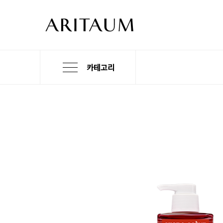
카테고리
본
검
메
문
색
뉴
바
바
바
로
로
로
가
가
가
기
기
기