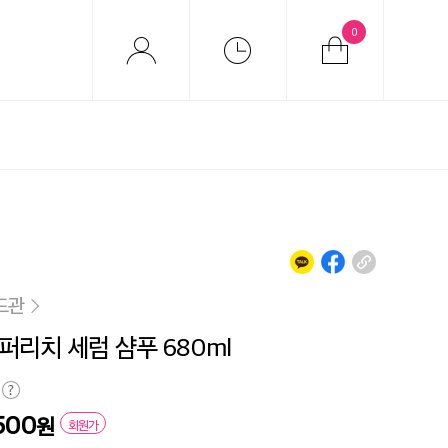
0
드관
퍼리치 세럼 샴푸 680ml
500
원
회원가