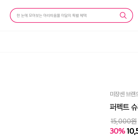
한 눈에 모아보는 아리따움몰 이달의 특별 혜택
미쟝센 브랜
퍼펙트 슈
15,000
원
30%
10,