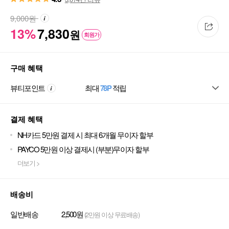
9,000
원
13%
7,830
원
회원가
구매 혜택
뷰티포인트
최대
78P
적립
결제 혜택
NH카드 5만원 결제 시 최대 6개월 무이자 할부
PAYCO 5만원 이상 결제시 (부분)무이자 할부
더보기 >
배송비
일반배송
2,500원
(2만원 이상 무료배송)