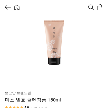
뽀오얀 브랜드관
미소 발효 클렌징폼 150ml
4.8
3,074건 리뷰