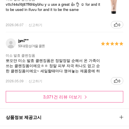
vttcf44sf6j87ff6hbybhu y u use a great 👍 👌 ☺️ for and it
to be used in ifuvu for and it to be the same
2026.06.07
신고하기
0
jym7***
50대/중성/겨울 쿨톤
미소 발효 클렌징폼
뽀오얀 미소 발효 클렌징폼은 정말정말 순해서 온 가족이
쓰는 클렌징폼이에요ㅎㅎ 정말 피부 자극 하나도 없고 순
한 클렌징폼이에요~ 세일할때마다 쟁여놓는 제품중에 하
나랍니다~~ 세일 더 자주 했으면 좋겠어요ㅎㅎ 정말 만족
하며 잘 사용하고 있습니다~
2026.05.09
신고하기
0
3,071건 리뷰 더보기
상품정보 제공고시