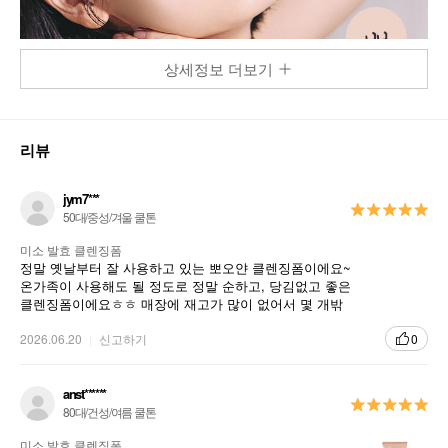
상세정보 더보기
리뷰
jym7***
50대/중성/겨울 쿨톤
미소 발효 클렌징폼
정말 옛날부터 잘 사용하고 있는 뽀오얀 클렌징폼이에요~
온가족이 사용해도 될 정도로 정말 순하고, 당김없고 좋은
클렌징폼이에요ㅎㅎ 매장에 재고가 많이 없어서 몇 개밖
에 못 샀는데 단종된다는 얘기를 들었어요 ㅠㅠ 온가족이
정말 잘 쓰고 있는 제품인데 단종된다니 슬퍼요ㅠㅠ
2026.06.20
신고하기
0
anst******
80대/건성/여름 쿨톤
미소 발효 클렌징폼