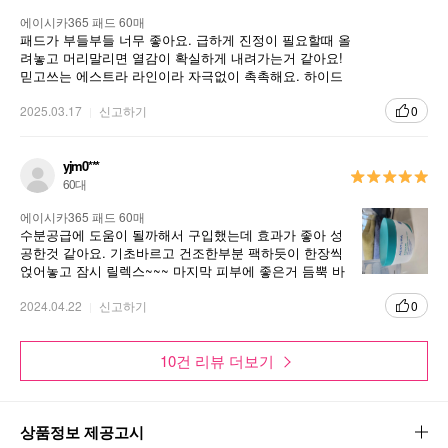
에이시카365 패드 60매
패드가 부들부들 너무 좋아요. 급하게 진정이 필요할때 올
려놓고 머리말리면 열감이 확실하게 내려가는거 같아요!
믿고쓰는 에스트라 라인이라 자극없이 촉촉해요. 하이드
로 에센스랑 궁합이 좋아요
2025.03.17
신고하기
0
yjm0***
60대
에이시카365 패드 60매
수분공급에 도움이 될까해서 구입했는데 효과가 좋아 성
공한것 같아요. 기초바르고 건조한부분 팩하듯이 한장씩
얹어놓고 잠시 릴렉스~~~ 마지막 피부에 좋은거 듬뿍 바
르고 마무리 ㅎ
2024.04.22
신고하기
0
10건 리뷰 더보기
상품정보 제공고시