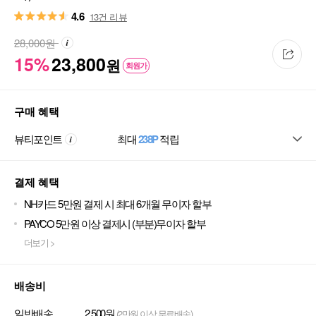
4.6
13건 리뷰
28,000
원
15%
23,800
원
회원가
구매 혜택
뷰티포인트
최대
238P
적립
결제 혜택
NH카드 5만원 결제 시 최대 6개월 무이자 할부
PAYCO 5만원 이상 결제시 (부분)무이자 할부
더보기 >
배송비
일반배송
2,500원
(2만원 이상 무료배송)