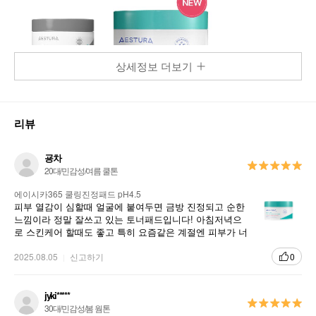
상세정보 더보기
리뷰
굥차
20대/민감성/여름 쿨톤
에이시카365 쿨링진정패드 pH4.5
피부 열감이 심할때 얼굴에 붙여두면 금방 진정되고 순한
느낌이라 정말 잘쓰고 있는 토너패드입니다! 아침저녁으
로 스킨케어 할때도 좋고 특히 요즘같은 계절엔 피부가 너
무 뜨거워 자주 올려놔도 괜찮은것같아요
2025.08.05
신고하기
0
jyki*****
30대/민감성/봄 웜톤