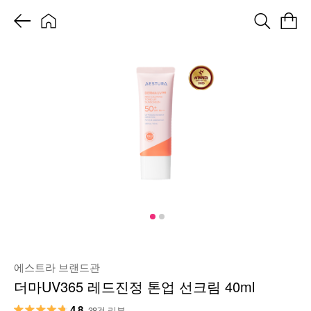
에스트라 브랜드관
더마UV365 레드진정 톤업 선크림 40ml
4.8
38건 리뷰