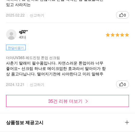
있고 사라지는
2025.02.22
신고하기
0
qj32**
40대
한달사용기
더마UV365 레드진정 톤업 선크림
사춘기 딸래미 필수품입니다. 자연스러운 톤업이라 너무
좋어요~ 선크림 하나로 메이크업한 효과라서 딸아이가 항
상 품고다닙니다. 떨어지기전에 사야한다고 미리 말해주
네요~ 없으면 난리나는 제품입니다.
2024.12.21
신고하기
0
35건 리뷰 더보기
상품정보 제공고시