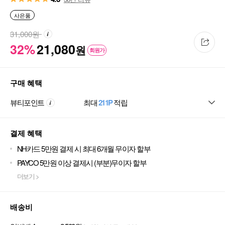
사은품
31,000
원
32%
21,080
원
회원가
구매 혜택
뷰티포인트
최대
211P
적립
결제 혜택
NH카드 5만원 결제 시 최대 6개월 무이자 할부
PAYCO 5만원 이상 결제시 (부분)무이자 할부
더보기 >
배송비