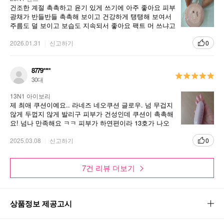
건조한 계절 촉촉하고 윤기 있게 쓰기에 아주 좋아요 피부
광채가 반들반들 촉촉해 보이고 건강하게 탱탱해 보여서
주름도 덜 보이고 보습도 지속되서 좋아요 팩트 머 쓰냐고
ㅈㅏ주 질문 받아요 개인적으론 케이스 좀 이쁘고 갖고싶
게 만들었씀 좋겠어요 ㅜㅜ
2026.01.31
신고하기
0
8779****
30대
13N1 아이보리
제 최애 쿠션이예요.. 라네즈 네오쿠션 글로우. 넘 무겁지
않게 두껍지 않게 발리구 피부가 건성인데 쿠션이 촉촉해
요! 넘나 만족해요 ㅋㅋ 피부가 하연편이라 13호가 나오
니까 정말 조아요
2025.03.08
신고하기
0
7건 리뷰 더보기
상품정보 제공고시