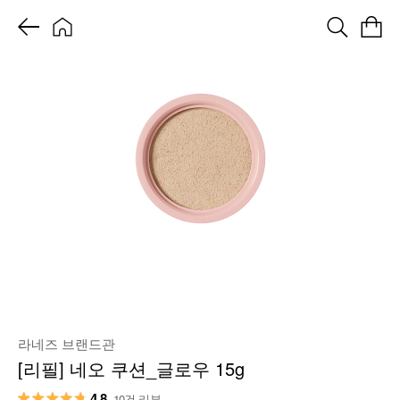
라네즈 브랜드관
[리필] 네오 쿠션_글로우 15g
4.8
10건 리뷰