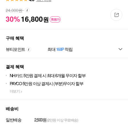
24,000
원
30%
16,800
원
회원가
구매 혜택
뷰티포인트
최대
168P
적립
결제 혜택
NH카드 5만원 결제 시 최대 6개월 무이자 할부
PAYCO 5만원 이상 결제시 (부분)무이자 할부
더보기 >
배송비
일반배송
2,500원
(2만원 이상 무료배송)