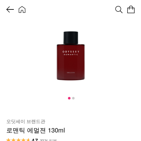
오딧세이 브랜드관
로맨틱 에멀젼 130ml
4.7
32건 리뷰