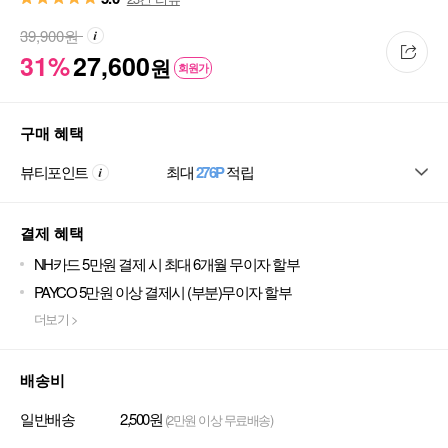
39,900
원
31%
27,600
원
회원가
구매 혜택
뷰티포인트
최대
276P
적립
결제 혜택
NH카드 5만원 결제 시 최대 6개월 무이자 할부
PAYCO 5만원 이상 결제시 (부분)무이자 할부
더보기 >
배송비
일반배송
2,500원
(2만원 이상 무료배송)