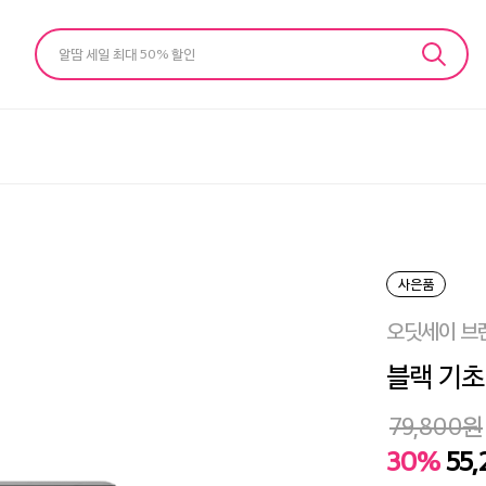
알땀 세일 최대 50% 할인
사은품
오딧세이 브
블랙 기초 
79,800
원
30%
55,