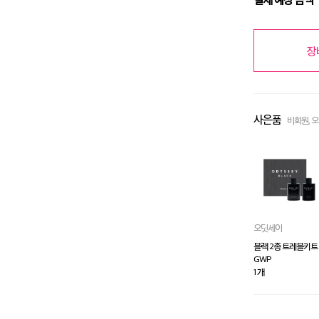
장
사은품
비회원, 
오딧세이
블랙 2종 트레블키트
GWP
1 개