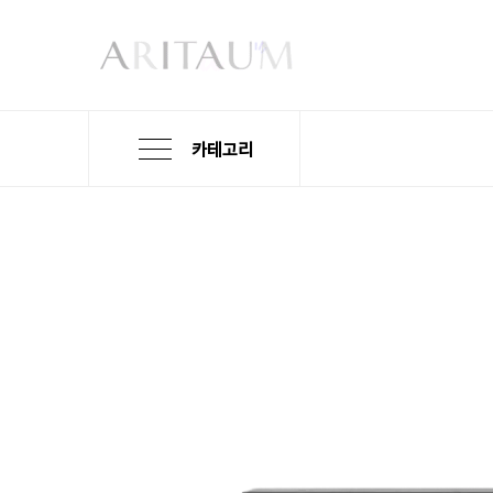
카테고리
본
검
메
문
색
뉴
바
바
바
로
로
로
가
가
가
기
기
기