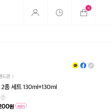
0
랜드관
2종 세트 130ml+130ml
200
원
회원가