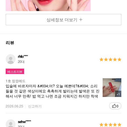
상세정보 더보기
리뷰
rhfo****
20대
베스트리뷰
1호 낑깡레드
입술에 바르자마자 &#034;어? 오늘 예쁜데?&#034; 소리
들을 것 같은 색상이에요 촉촉하게 발리는데 발색은 또 진
+1
해서 너무 만족! 밥 먹고 나면 조금 지워지긴 하지만 착색
은 남아서 좋았어요. 가방에 넣어두고 수시로 꺼내 바르는
중입니다. 깡깡레드 이름처럼 아주 깡(?) 있는 레드❤️ㅎㅎ
2026.06.25
신고하기
0
sehw*****
30대