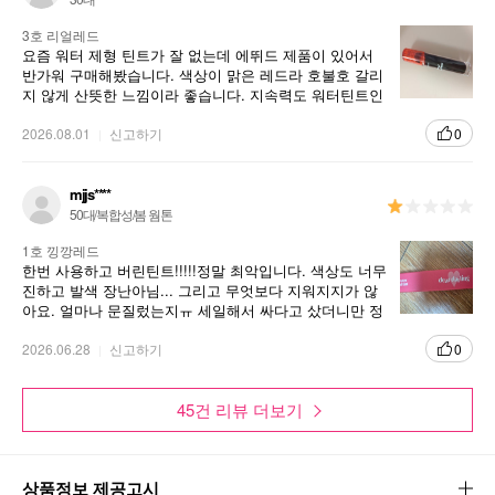
3호 리얼레드
요즘 워터 제형 틴트가 잘 없는데 에뛰드 제품이 있어서
반가워 구매해봤습니다. 색상이 맑은 레드라 호불호 갈리
지 않게 산뜻한 느낌이라 좋습니다. 지속력도 워터틴트인
만큼 오래 가서 좋습니다.
2026.08.01
신고하기
0
mjjs****
50대/복합성/봄 웜톤
1호 낑깡레드
한번 사용하고 버린틴트!!!!!정말 최악입니다. 색상도 너무
진하고 발색 장난아님... 그리고 무엇보다 지워지지가 않
아요. 얼마나 문질렀는지ㅠ 세일해서 싸다고 샀더니만 정
말 싼건 사는게 아닌가싶네요
2026.06.28
신고하기
0
45건 리뷰 더보기
상품정보 제공고시