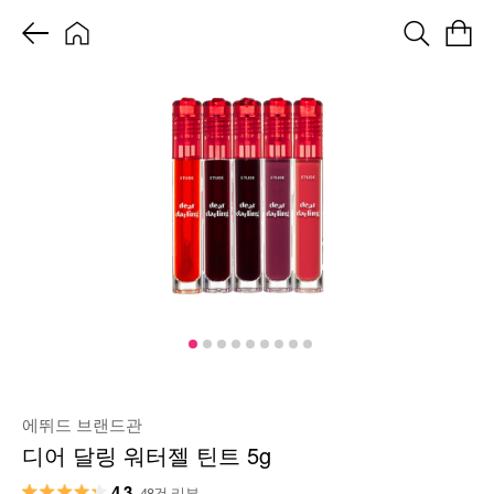
에뛰드 브랜드관
디어 달링 워터젤 틴트 5g
4.3
48건 리뷰