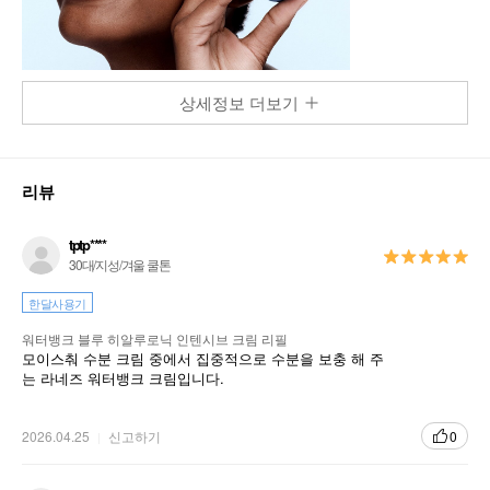
상세정보 더보기
리뷰
tptp****
30대/지성/겨울 쿨톤
한달사용기
워터뱅크 블루 히알루로닉 인텐시브 크림 리필
모이스춰 수분 크림 중에서 집중적으로 수분을 보충 해 주
는 라네즈 워터뱅크 크림입니다.
2026.04.25
신고하기
0