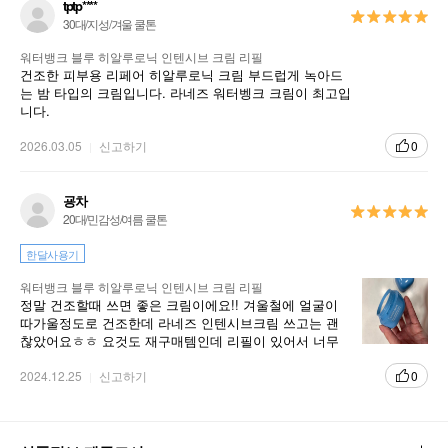
tptp****
30대/지성/겨울 쿨톤
워터뱅크 블루 히알루로닉 인텐시브 크림 리필
건조한 피부용 리페어 히알루로닉 크림 부드럽게 녹아드
는 밤 타입의 크림입니다. 라네즈 워터벵크 크림이 최고입
니다.
2026.03.05
신고하기
0
굥차
20대/민감성/여름 쿨톤
한달사용기
워터뱅크 블루 히알루로닉 인텐시브 크림 리필
정말 건조할때 쓰면 좋은 크림이에요!! 겨울철에 얼굴이
따가울정도로 건조한데 라네즈 인텐시브크림 쓰고는 괜
찮았어요ㅎㅎ 요것도 재구매템인데 리필이 있어서 너무
좋습니다! 젤크림도 좋은데 겨울엔 인텐시브가 짱이더라
구요!
2024.12.25
신고하기
0