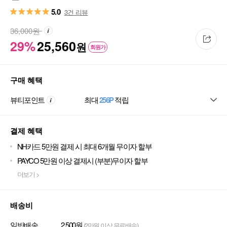
5.0
3건 리뷰
36,000
원
29%
25,560
원
회원가
구매 혜택
뷰티포인트
최대
256P
적립
결제 혜택
NH카드 5만원 결제 시 최대 6개월 무이자 할부
PAYCO 5만원 이상 결제시 (부분)무이자 할부
더보기 >
배송비
일반배송
2,500원
(2만원 이상 무료배송)