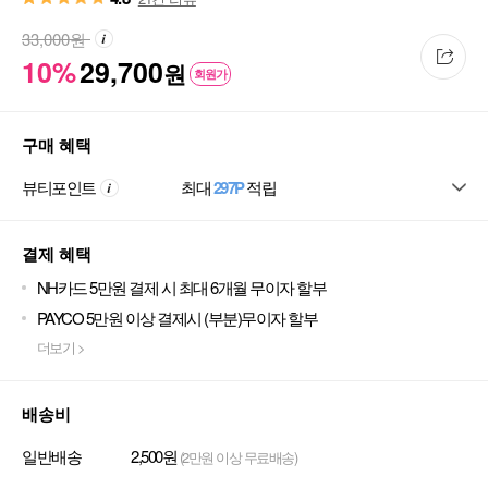
33,000
원
10%
29,700
원
회원가
구매 혜택
뷰티포인트
최대
297P
적립
결제 혜택
NH카드 5만원 결제 시 최대 6개월 무이자 할부
PAYCO 5만원 이상 결제시 (부분)무이자 할부
더보기 >
배송비
일반배송
2,500원
(2만원 이상 무료배송)