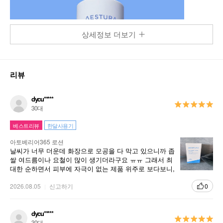
상세정보 더보기
리뷰
dycu*****
30대
베스트리뷰
한달사용기
아토베리어365 로션
날씨가 너무 더운데 화장으로 모공을 다 막고 있으니까 좁
쌀 여드름이나 요철이 많이 생기더라구요 ㅠㅠ 그래서 최
대한 순하면서 피부에 자극이 없는 제품 위주로 보다보니,
에스트라가 제일 유명해서 구매하게 되었어요 ㅎㅎ 진짜
피부과 시술을 받은 직후에 발라도 자극감 하나도 없이 진
2026.08.05
신고하기
0
정효과가 너무 좋더라구요!! 넘 만족하구 피부가 예민한
타입이어도 걱정없이 쓸 수 있을 것 같아요 🤍
dycu*****
30대