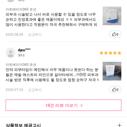
아토베리어365 로션
피부과 시술받고 나서 바로 사용할 수 있을 정도로 너무
순하고 진정효과에 좋은 제품이에요 ㅎㅎ 피부과에서도
많이 사용한다고 직원분이 적극 추천해줘서 구매하게 되
었는데 보습도 아주 만족스러워용!!🤍
2026.08.06
신고하기
0
dycu*****
30대
아토베리어365 로션
만약 피부타입이 예민해서 아무 제품이나 못쓴다 하는 분
들은 제발 에스트라 라인으로 갈아타세여…!!🥺🥺 피부과
시술 받은 직후에 사용해도 될 정도로 엄청 순하구 자극 1
도 없어요 ㅎㅎ 발림성도 좋구 보습도 좋아서 피부에 도포
했을때 삭 스며드는데, 촉촉함은 오래 가는 제형이라, 건
2026.07.03
신고하기
0
성/복합성 피부타입에 아주 잘맞을거 같아용🩵
18건 리뷰 더보기
상품정보 제공고시