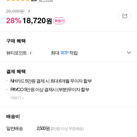
26,000
원
28%
18,720
원
회원가
구매 혜택
뷰티포인트
최대
187P
적립
결제 혜택
NH카드 5만원 결제 시 최대 6개월 무이자 할부
PAYCO 5만원 이상 결제시 (부분)무이자 할부
더보기 >
배송비
일반배송
2,500원
(2만원 이상 무료배송)