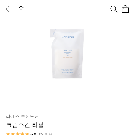
라네즈 브랜드관
크림스킨 리필
5.0
4건 리뷰