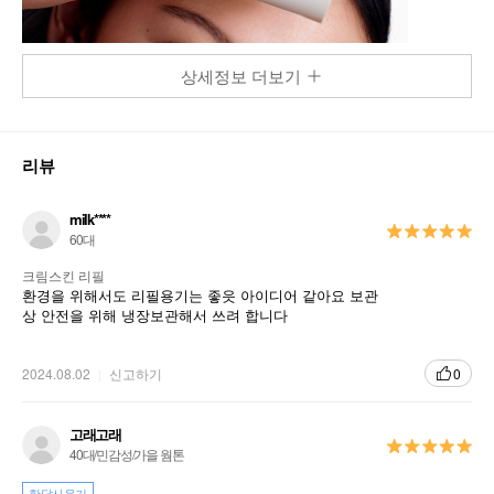
상세정보 더보기
리뷰
milk****
60대
크림스킨 리필
환경을 위해서도 리필용기는 좋읏 아이디어 같아요 보관
상 안전을 위해 냉장보관해서 쓰려 합니다
2024.08.02
신고하기
0
고래고래
40대/민감성/가을 웜톤
한달사용기