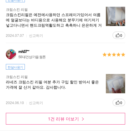
크림스킨 리필
크림스킨리필은 예전에사용하던 스프레이가있어서 여름
에 얼굴보다는 바디용으로 사용해요 분무기에 여기저기
넣고다니면서 핸드크림역활도하고 촉촉하니 은은하게 거
의 무향에가까워서. 사용하기너무좋은제품입니다
2024.07.07
신고하기
0
mh37**
50대/건성/가을 웜톤
한달사용기
크림스킨 리필
라네즈 크림스킨 리필 여분 추가 구입 할인 받아서 좋은
가격에 잘 산거 같아요. 감사합니다.
2024.06.10
신고하기
0
1건 리뷰 더보기