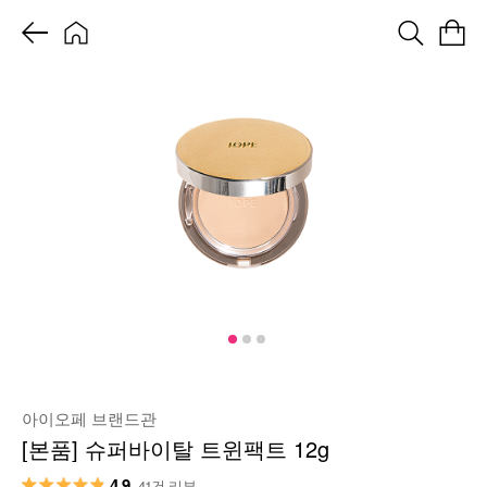
아이오페 브랜드관
[본품] 슈퍼바이탈 트윈팩트 12g
4.9
41건 리뷰