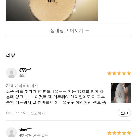
상세정보 더보기
리뷰
8779****
30대
21호 라이트 베이지
요즘 팩트 찾기가 넘 힘드네요ㅜㅠ 저는 13호를 써야 하
는데 없고..ㅠㅠ 이것두 꽤 어두워여 21허인데도 제 피부
톤엔 어두워서 잘 안바르게 되네요ㅜㅜ 예전처럼 팩트 종
류랑 호수가 많으면 좋겠어요
2025.11.15
신고하기
0
yims****
40대/건성/여름 쿨톤