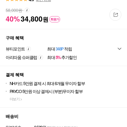
58,000
원
40%
34,800
원
회원가
구매 혜택
뷰티포인트
최대
348P
적립
아리따움 슈퍼클럽
최대
5%
추가할인
결제 혜택
NH카드 5만원 결제 시 최대 6개월 무이자 할부
PAYCO 5만원 이상 결제시 (부분)무이자 할부
더보기 >
배송비