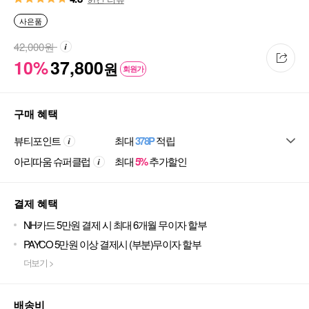
사은품
42,000
원
10%
37,800
원
회원가
구매 혜택
뷰티포인트
최대
378P
적립
아리따움 슈퍼클럽
최대
5%
추가할인
결제 혜택
NH카드 5만원 결제 시 최대 6개월 무이자 할부
PAYCO 5만원 이상 결제시 (부분)무이자 할부
더보기 >
배송비