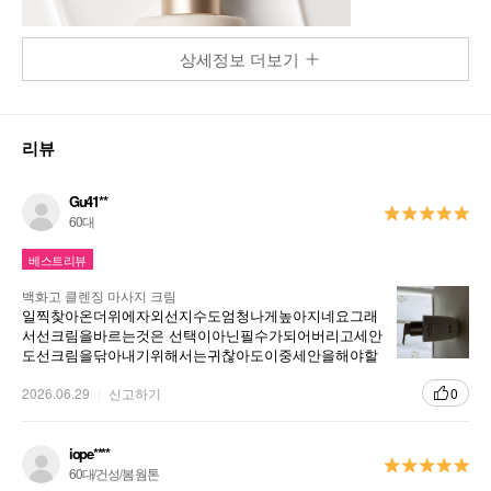
상세정보 더보기
리뷰
Gu41**
60대
베스트리뷰
백화고 클렌징 마사지 크림
일찍찾아온더위에자외선지수도엄청나게높아지네요그래
서선크림을바르는것은 선택이아닌필수가되어버리고세안
도선크림을닦아내기위해서는귀찮아도이중세안을해야할
때조금이라도피부에부담을줄이려고순하면서 세정력도조
은한율백화고재품을애용합니다유분기도적당해서맛사지
2026.06.29
신고하기
0
할때겉돌지않고세안후에는피부가환해집니다오랫동안애
용하는재품입니다
iope****
60대/건성/봄 웜톤