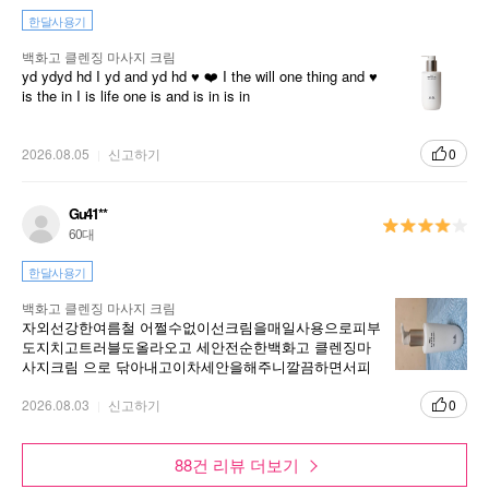
한달사용기
백화고 클렌징 마사지 크림
yd ydyd hd I yd and yd hd ♥️ ❤️ I the will one thing and ♥️
is the in I is life one is and is in is in
2026.08.05
신고하기
0
Gu41**
60대
한달사용기
백화고 클렌징 마사지 크림
자외선강한여름철 어쩔수없이선크림을매일사용으로피부
도지치고트러블도올라오고 세안전순한백화고 클렌징마
사지크림 으로 닦아내고이차세안을해주니깔끔하면서피
부도진정이되네요용기도펌프형이라서위생적이고 편리해
서더조아요
2026.08.03
신고하기
0
88건 리뷰 더보기