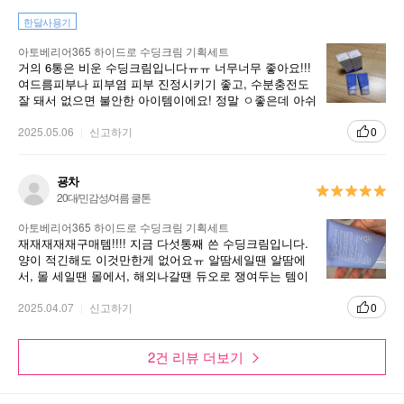
한달사용기
아토베리어365 하이드로 수딩크림 기획세트
거의 6통은 비운 수딩크림입니다ㅠㅠ 너무너무 좋아요!!!
여드름피부나 피부염 피부 진정시키기 좋고, 수분충전도
잘 돼서 없으면 불안한 아이템이에요! 정말 ㅇ좋은데 아쉬
운 점 딱 하나 꼽으라면 양이 너무 적어요ㅠㅠ
2025.05.06
신고하기
0
굥차
20대/민감성/여름 쿨톤
아토베리어365 하이드로 수딩크림 기획세트
재재재재재구매템!!!! 지금 다섯통째 쓴 수딩크림입니다.
양이 적긴해도 이것만한게 없어요ㅠ 알땀세일땐 알땀에
서, 몰 세일땐 몰에서, 해외나갈땐 듀오로 쟁여두는 템이
에요… 피부를 매끈하게 만들어줍니다
2025.04.07
신고하기
0
2건 리뷰 더보기