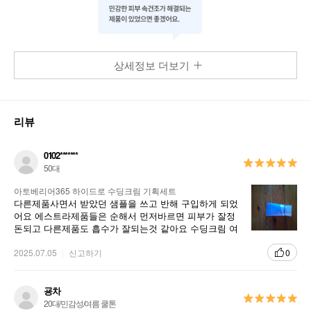
상세정보 더보기
리뷰
0102*******
50대
아토베리어365 하이드로 수딩크림 기획세트
다른제품사면서 받았던 샘플을 쓰고 반해 구입하게 되었
어요 에스트라제품들은 순해서 먼저바르면 피부가 잘정
돈되고 다른제품도 흡수가 잘되는것 같아요 수딩크림 여
름철에 사용하기 딱 좋은것같아요 금방 흡수되고 촉촉하
니 조으네요
2025.07.05
신고하기
0
굥차
20대/민감성/여름 쿨톤