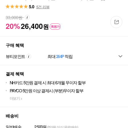
5.0
5건 리뷰
33,000
원
20%
26,400
원
회원가
구매 혜택
뷰티포인트
최대
264P
적립
결제 혜택
NH카드 5만원 결제 시 최대 6개월 무이자 할부
PAYCO 5만원 이상 결제시 (부분)무이자 할부
더보기 >
배송비
일반배송
2,500원
(2만원 이상 무료배송)