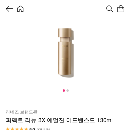
라네즈 브랜드관
퍼펙트 리뉴 3X 에멀젼 어드밴스드 130ml
5.0
2건 리뷰