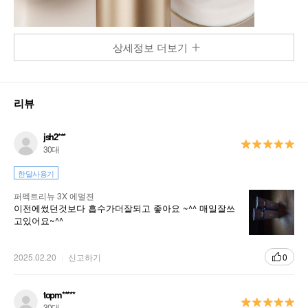
상세정보 더보기
리뷰
jsh2***
30대
한달사용기
퍼펙트리뉴 3X 에멀젼
이전에썼던것보다 흡수가더잘되고 좋아요 ~^^ 매일잘쓰
고있어요~^^
2025.02.20
신고하기
0
topm*****
30대