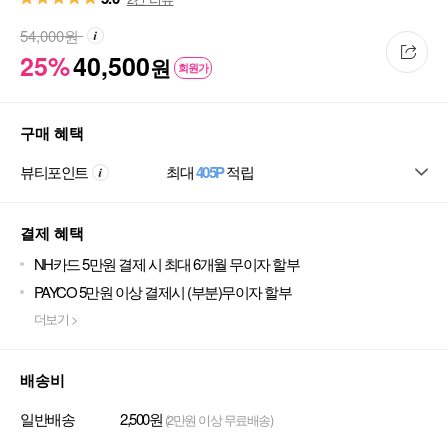
54,000
원
25%
40,500
원
회원가
구매 혜택
뷰티포인트
최대
405P
적립
결제 혜택
NH카드 5만원 결제 시 최대 6개월 무이자 할부
PAYCO 5만원 이상 결제시 (부분)무이자 할부
더보기 >
배송비
일반배송
2,500원
(2만원 이상 무료배송)