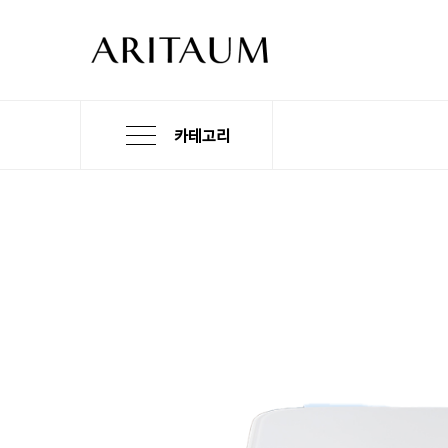
카테고리
본
검
메
문
색
뉴
바
바
바
로
로
로
가
가
가
기
기
기