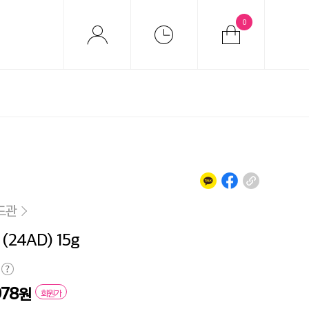
0
드관
24AD) 15g
978
원
회원가