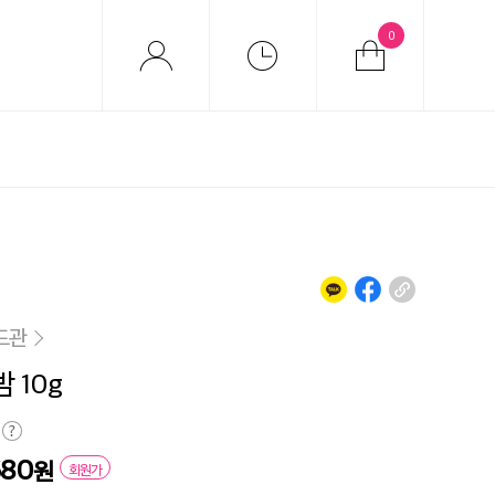
0
드관
 10g
680
원
회원가