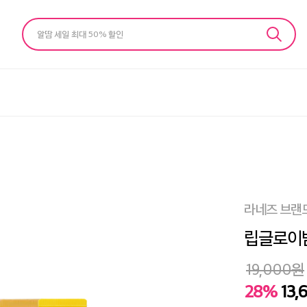
알땀 세일 최대 50% 할인
라네즈 브랜
립글로이밤
19,000
원
28%
13,