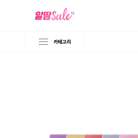
카테고리
본
검
메
문
색
뉴
바
바
바
로
로
로
가
가
가
기
기
기