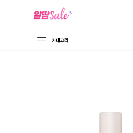
카테고리
본
검
메
문
색
뉴
바
바
바
로
로
로
가
가
가
기
기
기