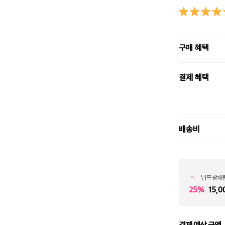
구매 혜택
결제 혜택
배송비
님프 광채
25%
15,0
결제 예상 금액