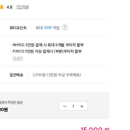
4.8
7건 리뷰
뷰티포인트
최대
150P
적립
NH카드 5만원 결제 시 최대 6개월 무이자 할부
PAYCO 5만원 이상 결제시 (부분)무이자 할부
더보기
일반배송
2,500원 (2만원 이상 무료배송)
볼류머 투명한 물광
1
00
원
15,000