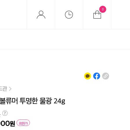
0
드관
볼류머 투명한 물광 24g
원
000
원
회원가