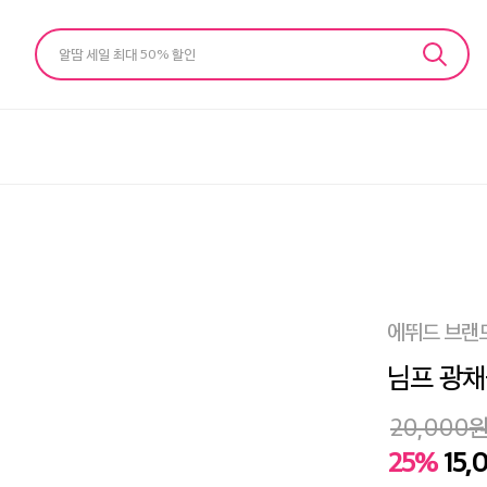
알땀 세일 최대 50% 할인
에뛰드 브랜
님프 광채
20,000
25%
15,