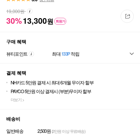
19,000
원
30%
13,300
원
회원가
구매 혜택
뷰티포인트
최대
133P
적립
결제 혜택
NH카드 5만원 결제 시 최대 6개월 무이자 할부
PAYCO 5만원 이상 결제시 (부분)무이자 할부
더보기 >
배송비
일반배송
2,500원
(2만원 이상 무료배송)