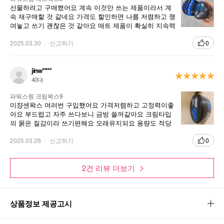
선물하려고 구매했어요 계속 이것만 쓰는 제품이라서 계
속 재구매할 것 같네요 가격도 할인하면 나름 저렴하고 쟁
여놓고 쓰기 괜찮은 것 같아요 매트 제품이 확실히 지속력
도 오래 가는 것 같아 만족합니다
2025.03.30
신고하기
0
jinw*****
40대
파워스윙 크림왁스9
미쟝센왁스 여러번 구입했어요 가격저렴하고 고정력이좋
아요 부드럽고 자주 쓰다보니 금방 쓸꺼같아요 크림타입
의 묽은 질감이라 쓰기편해요 오래유지되요 용량도 적당
하고 스타일링하기 좋아요
2025.03.26
신고하기
0
2건 리뷰 더보기
상품정보 제공고시