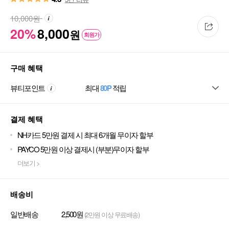
10,000
원
20%
8,000
원
회원가
구매 혜택
뷰티포인트
최대
80P
적립
결제 혜택
NH카드 5만원 결제 시 최대 6개월 무이자 할부
PAYCO 5만원 이상 결제시 (부분)무이자 할부
더보기 >
배송비
일반배송
2,500원
(2만원 이상 무료배송)