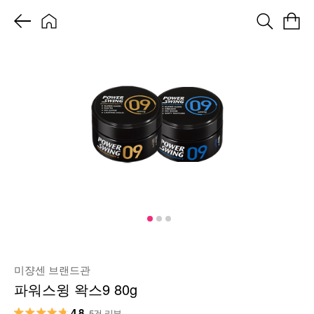
미쟝센 브랜드관
파워스윙 왁스9 80g
4.8
5건 리뷰