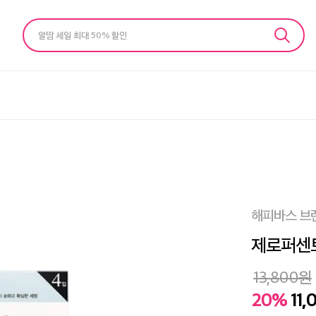
알땀 세일 최대 50% 할인
해피바스 브
제로퍼센트
13,800
원
20%
11,