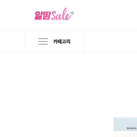
카테고리
본
검
메
문
색
뉴
바
바
바
로
로
로
가
가
가
기
기
기