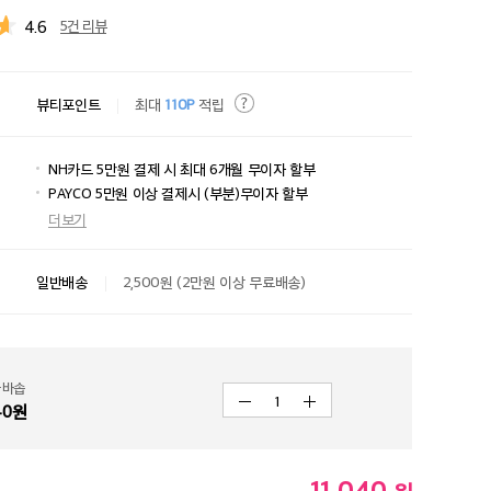
4.6
5건 리뷰
뷰티포인트
최대
110P
적립
NH카드 5만원 결제 시 최대 6개월 무이자 할부
PAYCO 5만원 이상 결제시 (부분)무이자 할부
더보기
일반배송
2,500원 (2만원 이상 무료배송)
 바솝
1
40
원
11,040