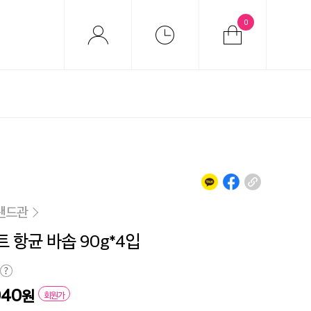
0
랜드관
 항균 바솝 90g*4입
040
원
회원가