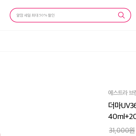
알땀 세일 최대 50% 할인
에스트라 브
더마UV3
40ml+2
31,000
원