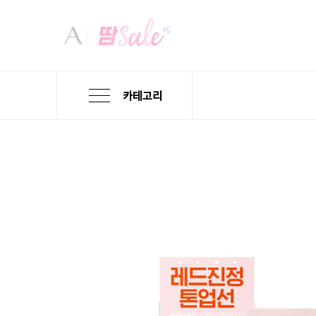
카테고리
본
검
메
문
색
뉴
바
바
바
로
로
로
가
가
가
기
기
기