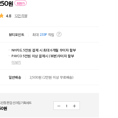
250
원
회원가
4.8
12건 리뷰
뷰티포인트
최대
233P
적립
NH카드 5만원 결제 시 최대 6개월 무이자 할부
PAYCO 5만원 이상 결제시 (부분)무이자 할부
더보기
일반배송
2,500원 (2만원 이상 무료배송)
드진정 톤업 선크림 기획세트
1
50
원