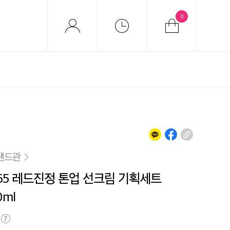
0
랜드관
65 레드진정 톤업 선크림 기획세트
0ml