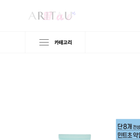
카테고리
본
검
메
문
색
뉴
바
바
바
로
로
로
가
가
가
기
기
기