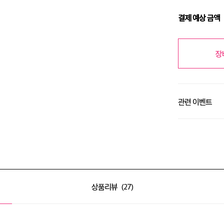
결제 예상 금액
장
관련 이벤트
알땀 세일 최대 50
상품리뷰
27