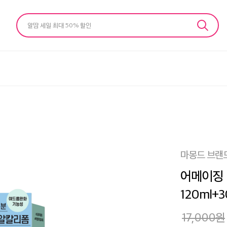
알땀 세일 최대 50% 할인
마몽드 브랜
어메이징 
120ml+3
17,000
원