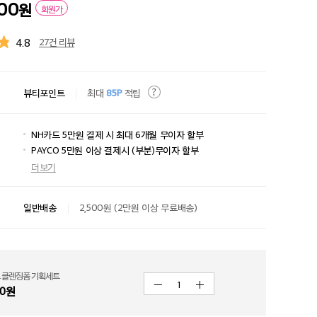
500
원
회원가
4.8
27건 리뷰
뷰티포인트
최대
85P
적립
NH카드 5만원 결제 시 최대 6개월 무이자 할부
PAYCO 5만원 이상 결제시 (부분)무이자 할부
더보기
일반배송
2,500원 (2만원 이상 무료배송)
 클렌징폼 기획세트
1
0
원