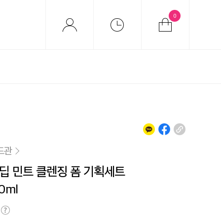
0
드관
딥 민트 클렌징 폼 기획세트
0ml