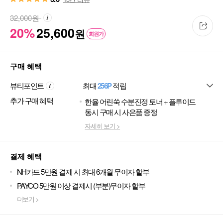
32,000
원
20%
25,600
원
회원가
구매 혜택
뷰티포인트
최대
256P
적립
추가 구매 혜택
한율 어린쑥 수분진정 토너 + 플루이드
동시 구매 시 사은품 증정
자세히 보기 >
결제 혜택
NH카드 5만원 결제 시 최대 6개월 무이자 할부
PAYCO 5만원 이상 결제시 (부분)무이자 할부
더보기 >