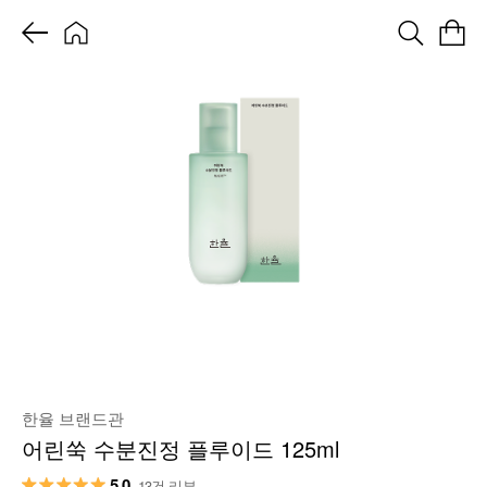
한율 브랜드관
어린쑥 수분진정 플루이드 125ml
5.0
13건 리뷰