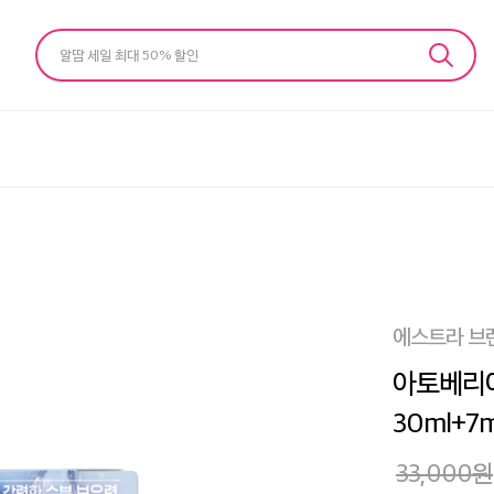
알땀 세일 최대 50% 할인
에스트라 브
아토베리어
30ml+7m
33,000
원