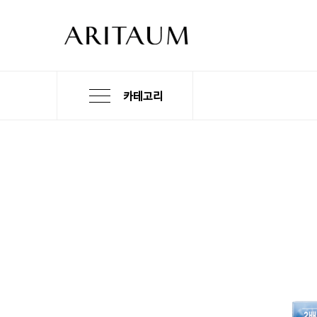
카테고리
본
검
메
문
색
뉴
바
바
바
로
로
로
가
가
가
기
기
기