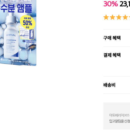
30%
23,
구매 혜택
결제 혜택
배송비
아토베리어365 
입고알림을 신청