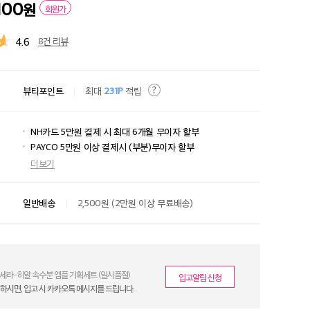
100
원
회원가
4.6
8건 리뷰
뷰티포인트
최대
231P
적립
NH카드 5만원 결제 시 최대 6개월 무이자 할부
PAYCO 5만원 이상 결제시 (부분)무이자 할부
더보기
일반배송
2,500원 (2만원 이상 무료배송)
세라-히알 속수분 앰플 기획세트 (일시품절)
입고알림
신청
하시면, 입고 시 카카오톡 메시지를 드립니다.