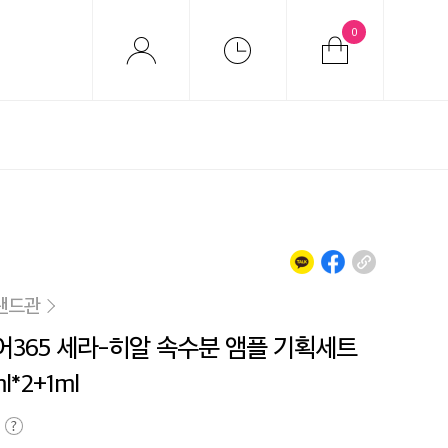
0
랜드관
365 세라-히알 속수분 앰플 기획세트
l*2+1ml