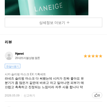
상세정보 더보기
리뷰
Hyenni
20대/트러블성/봄 웜톤
한달사용기
시카 슬리핑 마스크 EX 기획세트
라네즈 슬리핑 마스크 다 써봤는데 시카가 진짜 좋아요 유
분기가 좀 많은거 같은데 바르고 자고 일어나면 피부가 매
끄럽고 촉촉하고 진정되는 느낌이라 자주 사용 합니다 약
간 무거운거 싫어하면 취향이 아닐수도있어요
2026.05.09
신고하기
0