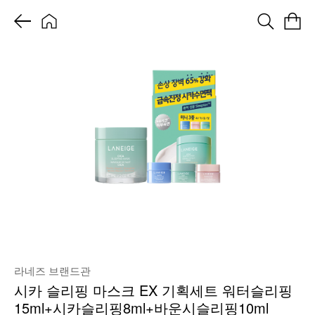
라네즈 브랜드관
시카 슬리핑 마스크 EX 기획세트 워터슬리핑
15ml+시카슬리핑8ml+바운시슬리핑10ml