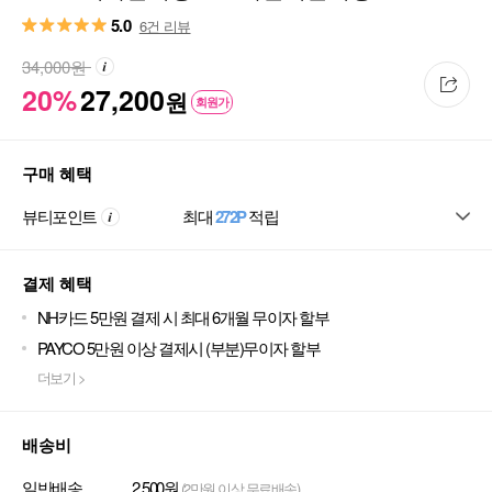
5.0
6건 리뷰
34,000
원
20%
27,200
원
회원가
구매 혜택
뷰티포인트
최대
272P
적립
결제 혜택
NH카드 5만원 결제 시 최대 6개월 무이자 할부
PAYCO 5만원 이상 결제시 (부분)무이자 할부
더보기 >
배송비
일반배송
2,500원
(2만원 이상 무료배송)